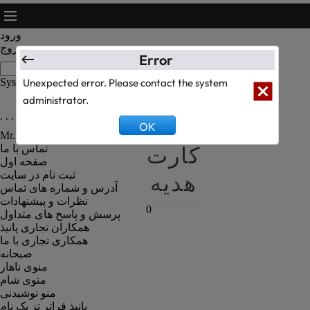
ورود
خروج
Error
System Text Test
Unexpected error. Please contact the system
administrator.
. . . رزومه کارکنان رستوران . . .
سبد
OK
Mr. Kanbiz Administrator
کارت
تماس با ما
صفحه اول
هدیه
ثبت نام در سایت
آدرس و شماره های تماس
نظرات و پیشنهادات
0
پرسش و پاسخ های متداول
همکاران تجاری پانیذ
همکاری تجاری با ما
صبحانه
منوی ناهار
منوی شام
منو نوشیدنی
پانیذ فراتر تز یک نام