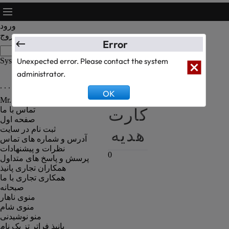
ورود
خروج
Error
System Text Test
Unexpected error. Please contact the system
administrator.
. . . رزومه کارکنان رستوران . . .
سبد
OK
Mr. Kanbiz Administrator
کارت
تماس با ما
صفحه اول
هدیه
ثبت نام در سایت
آدرس و شماره های تماس
نظرات و پیشنهادات
0
پرسش و پاسخ های متداول
همکاران تجاری پانیذ
همکاری تجاری با ما
صبحانه
منوی ناهار
منوی شام
منو نوشیدنی
پانیذ فراتر تز یک نام