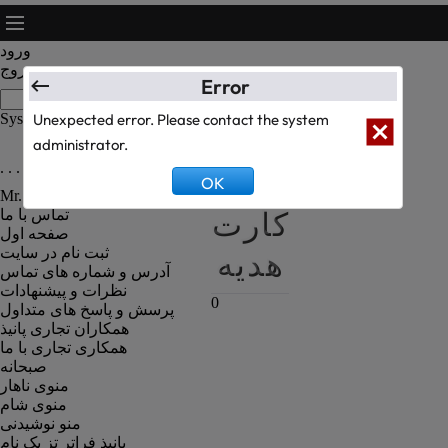
ورود
خروج
Error
System Text Test
Unexpected error. Please contact the system
administrator.
. . . رزومه کارکنان رستوران . . .
سبد
OK
Mr. Kanbiz Administrator
کارت
تماس با ما
صفحه اول
هدیه
ثبت نام در سایت
آدرس و شماره های تماس
نظرات و پیشنهادات
0
پرسش و پاسخ های متداول
همکاران تجاری پانیذ
همکاری تجاری با ما
صبحانه
منوی ناهار
منوی شام
منو نوشیدنی
پانیذ فراتر تز یک نام