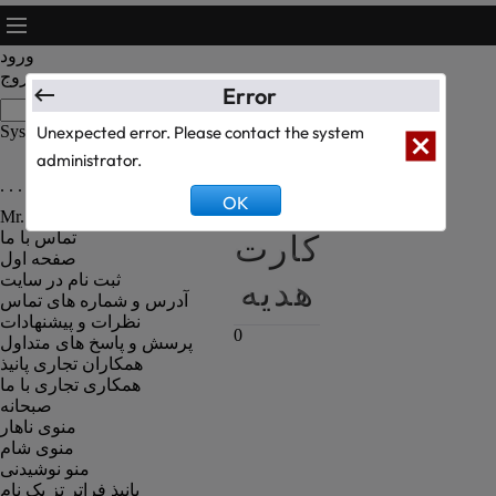
ورود
خروج
Error
System Text Test
Unexpected error. Please contact the system
administrator.
. . . رزومه کارکنان رستوران . . .
سبد
OK
Mr. Kanbiz Administrator
کارت
تماس با ما
صفحه اول
هدیه
ثبت نام در سایت
آدرس و شماره های تماس
نظرات و پیشنهادات
0
پرسش و پاسخ های متداول
همکاران تجاری پانیذ
همکاری تجاری با ما
صبحانه
منوی ناهار
منوی شام
منو نوشیدنی
پانیذ فراتر تز یک نام