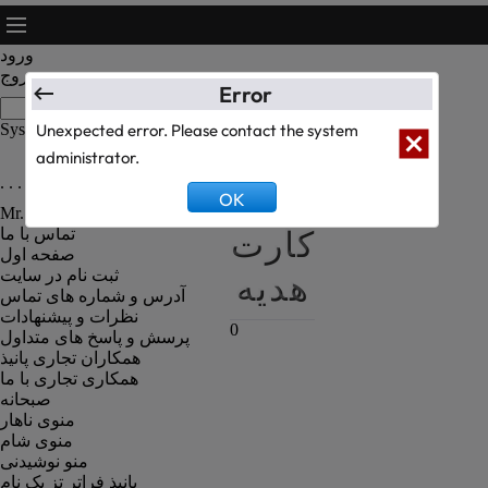
ورود
خروج
Error
System Text Test
Unexpected error. Please contact the system
administrator.
. . . رزومه کارکنان رستوران . . .
سبد
OK
Mr. Kanbiz Administrator
کارت
تماس با ما
صفحه اول
هدیه
ثبت نام در سایت
آدرس و شماره های تماس
نظرات و پیشنهادات
0
پرسش و پاسخ های متداول
همکاران تجاری پانیذ
همکاری تجاری با ما
صبحانه
منوی ناهار
منوی شام
منو نوشیدنی
پانیذ فراتر تز یک نام