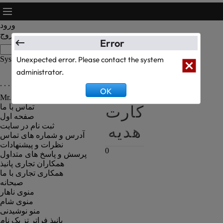
ورود
خروج
Error
System Text Test
Unexpected error. Please contact the system
administrator.
. . . رزومه کارکنان رستوران . . .
سبد
OK
Mr. Kanbiz Administrator
کارت
تماس با ما
صفحه اول
هدیه
ثبت نام در سایت
آدرس و شماره های تماس
نظرات و پیشنهادات
0
پرسش و پاسخ های متداول
همکاران تجاری پانیذ
همکاری تجاری با ما
صبحانه
منوی ناهار
منوی شام
منو نوشیدنی
پانیذ فراتر تز یک نام