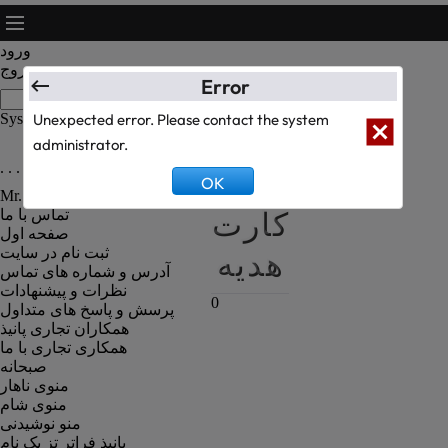
ورود
خروج
Error
System Text Test
Unexpected error. Please contact the system
administrator.
. . . رزومه کارکنان رستوران . . .
سبد
OK
Mr. Kanbiz Administrator
کارت
تماس با ما
صفحه اول
هدیه
ثبت نام در سایت
آدرس و شماره های تماس
نظرات و پیشنهادات
0
پرسش و پاسخ های متداول
همکاران تجاری پانیذ
همکاری تجاری با ما
صبحانه
منوی ناهار
منوی شام
منو نوشیدنی
پانیذ فراتر تز یک نام