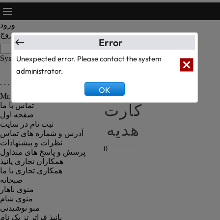
ورود
خروج
Error
System Text Test
Unexpected error. Please contact the system
administrator.
. . . رزومه کارکنان رستوران . . .
سبد
OK
Mr. Kanbiz Administrator
کارت
تماس با ما
صفحه اول
هدیه
ثبت نام در سایت
آدرس و شماره های تماس
نظرات و پیشنهادات
0
پرسش و پاسخ های متداول
همکاران تجاری پانیذ
همکاری تجاری با ما
صبحانه
منوی ناهار
منوی شام
منو نوشیدنی
پانیذ فراتر تز یک نام