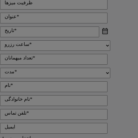
ظرفیت میزها
عنوان*
تاریخ*
ساعت رزرو*
تعداد میهمانان*
مدت*
نام*
نام خانوادگی*
تلفن تماس*
ایمیل