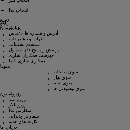
انتخاب میز
انتخاب غذا
رزرو
رزرو
لغو
جدید
رزرواسیون
تماس با ما
آدرس و شماره های تماس
نظرات و پیشنهادات
سیستم پشتیبانی
پرسش و پاسخ های متداول
فهرست همکاران تجاری
همکاری تجاری با ما
منوها
منوی صبحانه
منوی نهار
منوی شام
منوی نوشیدنی ها
رزرواسیون
رزرو میز
رزرو تالار
سفارش غذا
سفارش پذیرایی
کارت های هدیه
درباره ما