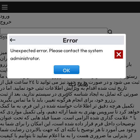
ورود
خروج
System Text Test
Error
Unexpected error. Please contact the system
رزرو میز
سبد
administrator.
راهنمای رزرو میز رستوران
بازدیدکننده گرامی، شما می توانید از طریق این فرم اقدام به رزرو
کارت
OK
میزهای موجود در این رستوران نمایید. در صورتی که در سایت
رستوران شناسه کاربری دارید سابقه رزرو های شما در وب سایت ما
هدیه
ثبت می شود و در صورت رزرو جدید نیز می توانید تا ٢٤ ساعت قبل از
تاریخ ثبت شده اقدام به ویرایش اطلاعات ثبتی خود نمایید. اما در
صورتی که تمایل به ایجاد شناسه کاربری در سیستم ندارید، بعد از ثبت
0
رزرو خود، برای انجام هرگونه تغییر، باید با ما تماس بگیرید.
تکمیل هرچه دقیق تر اطلاعات خواسته شده در این فرم، به ما کمک
خواهد کرد تا سرویس بهتری به شما ارائه دهیم، ولی تکمیل مواردی که
با * علامت گذاری شده الزامی است. ضمنا فیلد هایی که تحت عنوان
توضیحات داخل فرم قرار داده شده است، این امکان را برای شما به
وجود می آمورد تا هر توضیح یا نکته ای که جهت بالابردن رضایت شما
از پذیرایی ما ضروری هست را به ما اعلام نمایید تا بتوانیم با کیفیت