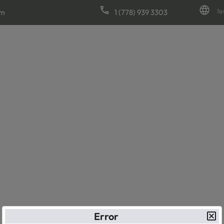
om
1 (778) 939 3303
Sy
Error