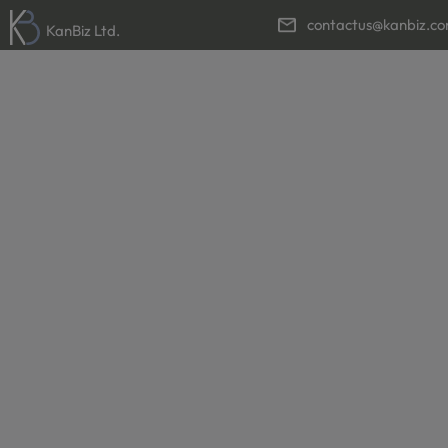
contactus@kanbiz.c
KanBiz Ltd.